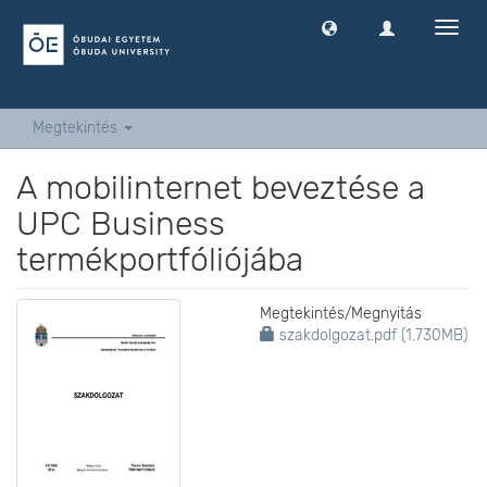
Navig
ki
-
és
bekap
Megtekintés
A mobilinternet beveztése a
UPC Business
termékportfóliójába
Megtekintés/
Megnyitás
szakdolgozat.pdf (1.730MB)