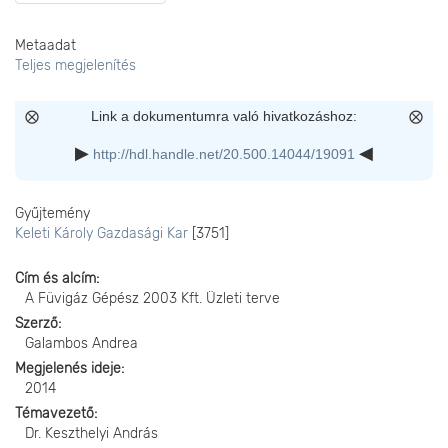
Metaadat
Teljes megjelenítés
Link a dokumentumra való hivatkozáshoz:
http://hdl.handle.net/20.500.14044/19091
Gyűjtemény
Keleti Károly Gazdasági Kar
[3751]
Cím és alcím
A Füvigáz Gépész 2003 Kft. Üzleti terve
Szerző
Galambos Andrea
Megjelenés ideje
2014
Témavezető
Dr. Keszthelyi András