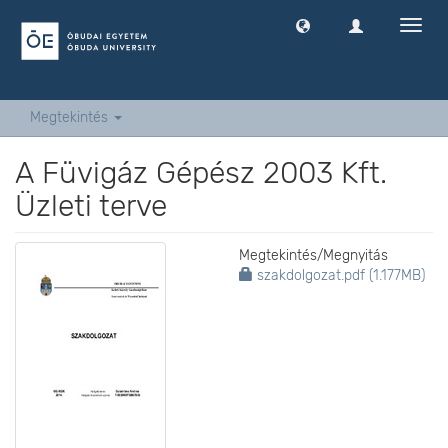
Navig
ki
-
és
bekap
Megtekintés
A Füvigáz Gépész 2003 Kft.
Üzleti terve
Megtekintés/
Megnyitás
szakdolgozat.pdf (1.177MB)