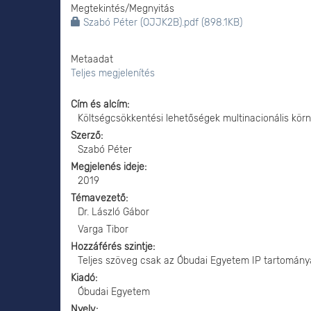
Megtekintés/
Megnyitás
Szabó Péter (OJJK2B).pdf (898.1KB)
Metaadat
Teljes megjelenítés
Cím és alcím
Költségcsökkentési lehetőségek multinacionális kör
Szerző
Szabó Péter
Megjelenés ideje
2019
Témavezető
Dr. László Gábor
Varga Tibor
Hozzáférés szintje
Teljes szöveg csak az Óbudai Egyetem IP tartomány
Kiadó
Óbudai Egyetem
Nyelv