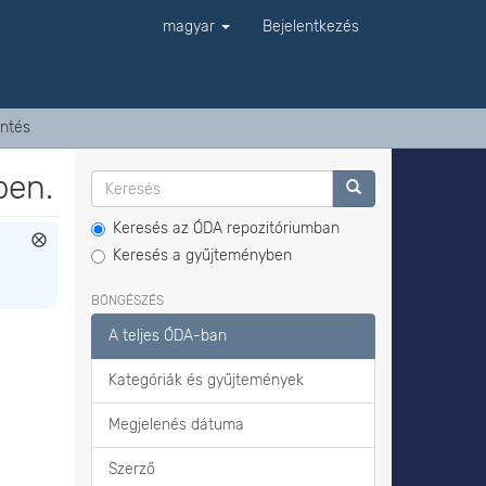
magyar
Bejelentkezés
ntés
ben.
Keresés az ÓDA repozitóriumban
Keresés a gyűjteményben
BÖNGÉSZÉS
A teljes ÓDA-ban
Kategóriák és gyűjtemények
Megjelenés dátuma
Szerző