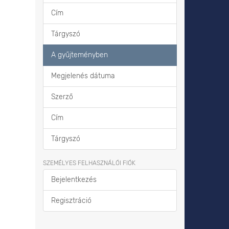
Cím
Tárgyszó
A gyűjteményben
Megjelenés dátuma
Szerző
Cím
Tárgyszó
SZEMÉLYES FELHASZNÁLÓI FIÓK
Bejelentkezés
Regisztráció