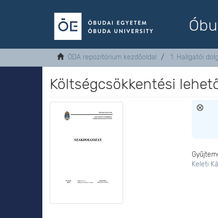
Óbu
ÓDA repozitórium kezdőoldal
1. Hallgatói do
Költségcsökkentési lehet
Gyűjtem
Keleti K