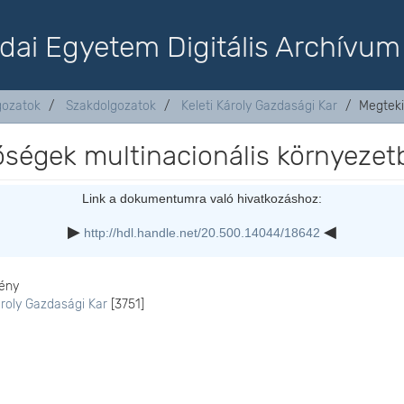
dai Egyetem Digitális Archívum
lgozatok
Szakdolgozatok
Keleti Károly Gazdasági Kar
Megteki
őségek multinacionális környezet
Link a dokumentumra való hivatkozáshoz:
http://hdl.handle.net/20.500.14044/18642
ény
ároly Gazdasági Kar
[3751]