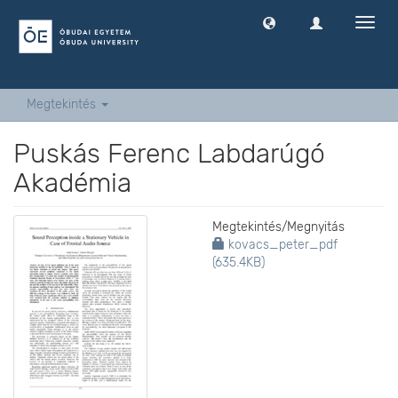
Navig
ki
-
és
bekap
Megtekintés
Puskás Ferenc Labdarúgó
Akadémia
Megtekintés/
Megnyitás
kovacs_peter_pdf
(635.4KB)