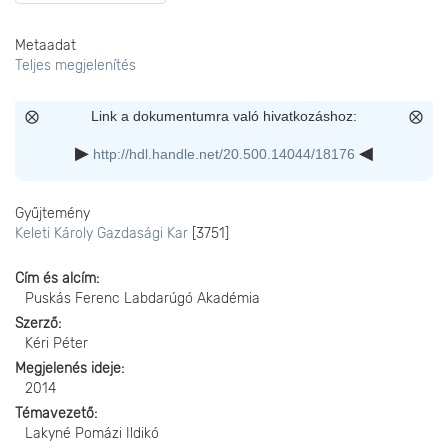
Metaadat
Teljes megjelenítés
Link a dokumentumra való hivatkozáshoz:
http://hdl.handle.net/20.500.14044/18176
Gyűjtemény
Keleti Károly Gazdasági Kar
[3751]
Cím és alcím
Puskás Ferenc Labdarúgó Akadémia
Szerző
Kéri Péter
Megjelenés ideje
2014
Témavezető
Lakyné Pomázi Ildikó