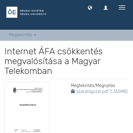
Navig
ki
-
és
bekap
Megtekintés
Internet ÁFA csökkentés
megvalósítása a Magyar
Telekomban
Megtekintés/
Megnyitás
szakdolgozat.pdf (1.355MB)