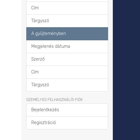
Cím
Tárgyszó
A gyűjteményben
Megjelenés dátuma
Szerző
Cím
Tárgyszó
SZEMÉLYES FELHASZNÁLÓI FIÓK
Bejelentkezés
Regisztráció