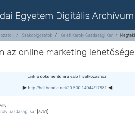
dai Egyetem Digitális Archívum
lgozatok
Szakdolgozatok
Keleti Károly Gazdasági Kar
Megteki
n az online marketing lehetősége
Link a dokumentumra való hivatkozáshoz:
http://hdl.handle.net/20.500.14044/17881
ény
ároly Gazdasági Kar
[3751]