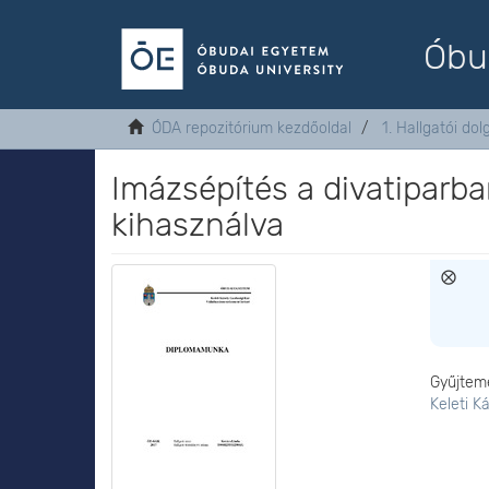
Óbu
ÓDA repozitórium kezdőoldal
1. Hallgatói do
Imázsépítés a divatiparba
kihasználva
Gyűjtem
Keleti K