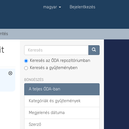
magyar
Bejelentkezés
ntés
it
Keresés az ÓDA repozitóriumban
Keresés a gyűjteményben
BÖNGÉSZÉS
A teljes ÓDA-ban
Kategóriák és gyűjtemények
Megjelenés dátuma
Szerző