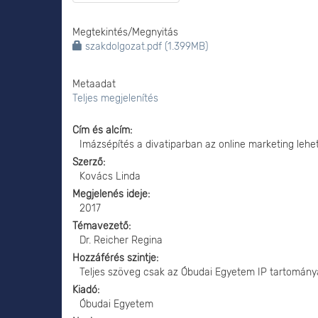
Megtekintés/
Megnyitás
szakdolgozat.pdf (1.399MB)
Metaadat
Teljes megjelenítés
Cím és alcím
Imázsépítés a divatiparban az online marketing lehe
Szerző
Kovács Linda
Megjelenés ideje
2017
Témavezető
Dr. Reicher Regina
Hozzáférés szintje
Teljes szöveg csak az Óbudai Egyetem IP tartomány
Kiadó
Óbudai Egyetem