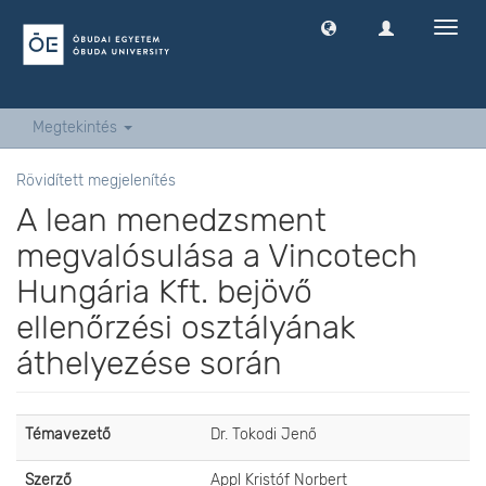
Navig
ki
-
és
bekap
Megtekintés
Rövidített megjelenítés
A lean menedzsment
megvalósulása a Vincotech
Hungária Kft. bejövő
ellenőrzési osztályának
áthelyezése során
Témavezető
Dr. Tokodi Jenő
Szerző
Appl Kristóf Norbert