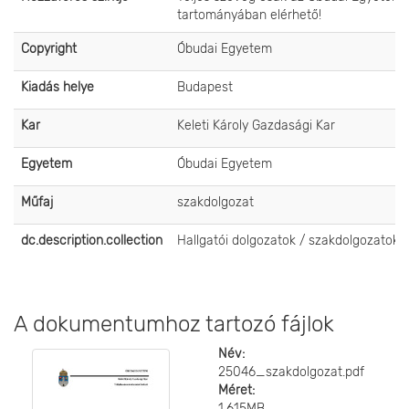
tartományában elérhető!
Copyright
Óbudai Egyetem
Kiadás helye
Budapest
Kar
Keleti Károly Gazdasági Kar
Egyetem
Óbudai Egyetem
Műfaj
szakdolgozat
dc.description.collection
Hallgatói dolgozatok / szakdolgozatok
A dokumentumhoz tartozó fájlok
Név:
25046_szakdolgozat.pdf
Méret:
1.615MB