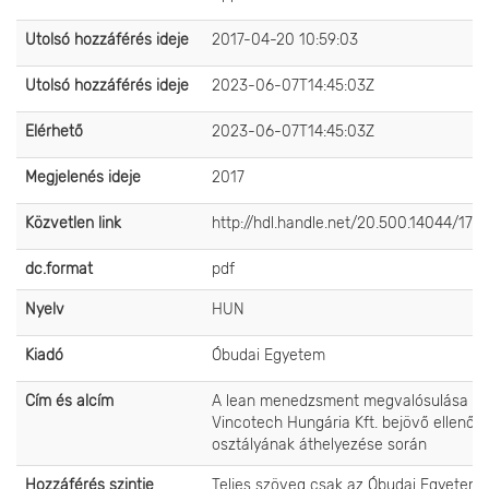
Utolsó hozzáférés ideje
2017-04-20 10:59:03
Utolsó hozzáférés ideje
2023-06-07T14:45:03Z
Elérhető
2023-06-07T14:45:03Z
Megjelenés ideje
2017
Közvetlen link
http://hdl.handle.net/20.500.14044/178
dc.format
pdf
Nyelv
HUN
Kiadó
Óbudai Egyetem
Cím és alcím
A lean menedzsment megvalósulása a
Vincotech Hungária Kft. bejövő ellenőrz
osztályának áthelyezése során
Hozzáférés szintje
Teljes szöveg csak az Óbudai Egyetem 