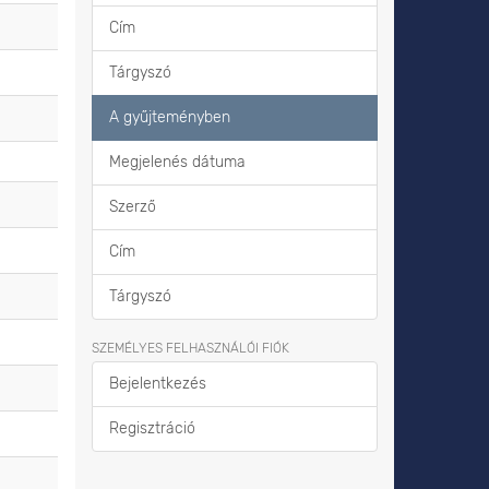
Cím
Tárgyszó
A gyűjteményben
Megjelenés dátuma
Szerző
Cím
Tárgyszó
SZEMÉLYES FELHASZNÁLÓI FIÓK
Bejelentkezés
Regisztráció