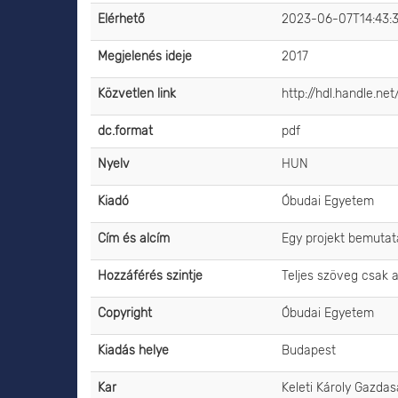
Elérhető
2023-06-07T14:43:
Megjelenés ideje
2017
Közvetlen link
http://hdl.handle.ne
dc.format
pdf
Nyelv
HUN
Kiadó
Óbudai Egyetem
Cím és alcím
Egy projekt bemutatá
Hozzáférés szintje
Teljes szöveg csak 
Copyright
Óbudai Egyetem
Kiadás helye
Budapest
Kar
Keleti Károly Gazdas