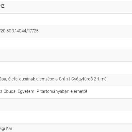
31Z
t/20.500.14044/17725
sa, életciklusának elemzése a Gránit Gyógyfürdő Zrt.-nél
az Óbudai Egyetem IP tartományában elérhető!
ági Kar