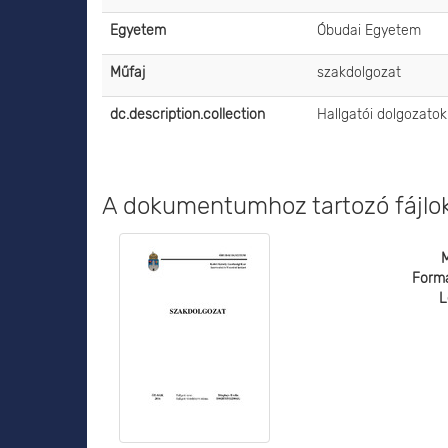
Egyetem
Óbudai Egyetem
Műfaj
szakdolgozat
dc.description.collection
Hallgatói dolgozato
A dokumentumhoz tartozó fájlo
Form
L