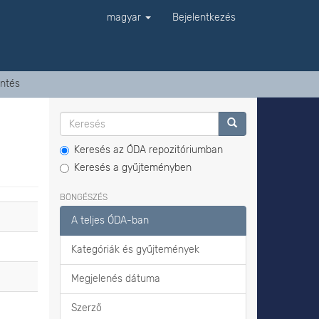
magyar
Bejelentkezés
ntés
Keresés az ÓDA repozitóriumban
Keresés a gyűjteményben
BÖNGÉSZÉS
A teljes ÓDA-ban
Kategóriák és gyűjtemények
Megjelenés dátuma
Szerző