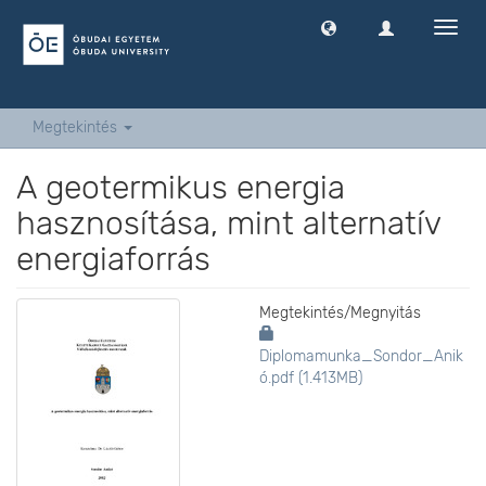
Navig
ki
-
és
bekap
Megtekintés
A geotermikus energia
hasznosítása, mint alternatív
energiaforrás
Megtekintés/
Megnyitás
Diplomamunka_Sondor_Anik
ó.pdf (1.413MB)