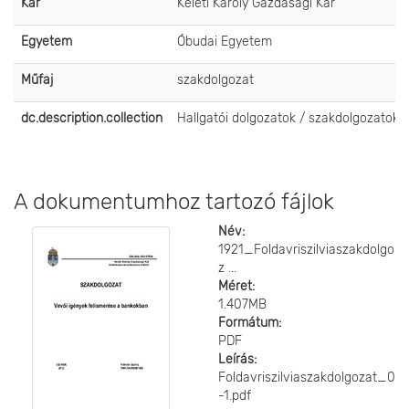
Kar
Keleti Károly Gazdasági Kar
Egyetem
Óbudai Egyetem
Műfaj
szakdolgozat
dc.description.collection
Hallgatói dolgozatok / szakdolgozatok
A dokumentumhoz tartozó fájlok
Név:
1921_Foldavriszilviaszakdolgo
z ...
Méret:
1.407MB
Formátum:
PDF
Leírás:
Foldavriszilviaszakdolgozat_0
-1.pdf