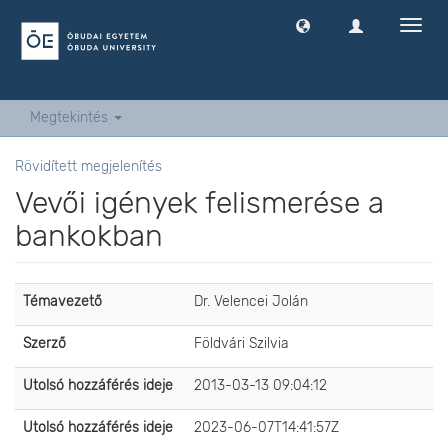
Navig
ki
-
és
bekap
Megtekintés
Rövidített megjelenítés
Vevői igények felismerése a
bankokban
Témavezető
Dr. Velencei Jolán
Szerző
Földvári Szilvia
Utolsó hozzáférés ideje
2013-03-13 09:04:12
Utolsó hozzáférés ideje
2023-06-07T14:41:57Z