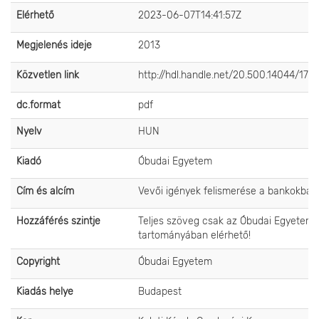
Elérhető
2023-06-07T14:41:57Z
Megjelenés ideje
2013
Közvetlen link
http://hdl.handle.net/20.500.14044/176
dc.format
pdf
Nyelv
HUN
Kiadó
Óbudai Egyetem
Cím és alcím
Vevői igények felismerése a bankokban
Hozzáférés szintje
Teljes szöveg csak az Óbudai Egyetem 
tartományában elérhető!
Copyright
Óbudai Egyetem
Kiadás helye
Budapest