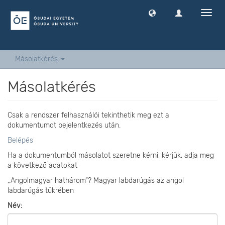
Navig
ki
-
és
bekap
Másolatkérés
Másolatkérés
Csak a rendszer felhasználói tekinthetik meg ezt a
dokumentumot bejelentkezés után.
Belépés
Ha a dokumentumból másolatot szeretne kérni, kérjük, adja meg
a következő adatokat
,,Angolmagyar hathárom”? Magyar labdarúgás az angol
labdarúgás tükrében
Név: