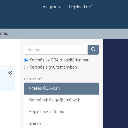
magyar
Bejelentkezés
ntés
Keresés az ÓDA repozitóriumban
Keresés a gyűjteményben
BÖNGÉSZÉS
A teljes ÓDA-ban
Kategóriák és gyűjtemények
Megjelenés dátuma
Szerző