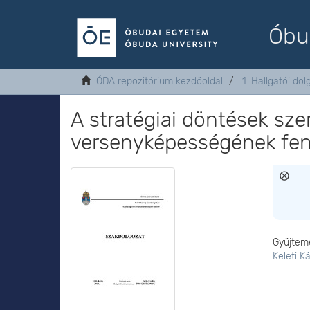
Óbu
ÓDA repozitórium kezdőoldal
1. Hallgatói do
A stratégiai döntések sze
versenyképességének fen
Gyűjtem
Keleti K