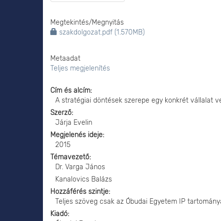
Megtekintés/
Megnyitás
szakdolgozat.pdf (1.570MB)
Metaadat
Teljes megjelenítés
Cím és alcím
A stratégiai döntések szerepe egy konkrét vállalat
Szerző
Járja Evelin
Megjelenés ideje
2015
Témavezető
Dr. Varga János
Kanalovics Balázs
Hozzáférés szintje
Teljes szöveg csak az Óbudai Egyetem IP tartomány
Kiadó