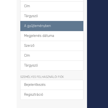
Cím
Tárgyszó
A gyűjteményben
Megjelenés dátuma
Szerző
Cím
Tárgyszó
SZEMÉLYES FELHASZNÁLÓI FIÓK
Bejelentkezés
Regisztráció