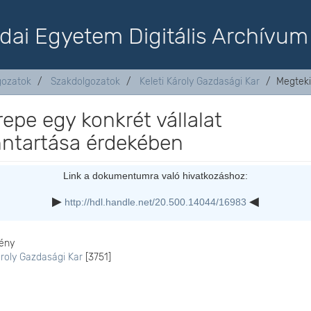
dai Egyetem Digitális Archívum
lgozatok
Szakdolgozatok
Keleti Károly Gazdasági Kar
Megteki
repe egy konkrét vállalat
ntartása érdekében
Link a dokumentumra való hivatkozáshoz:
http://hdl.handle.net/20.500.14044/16983
ény
ároly Gazdasági Kar
[3751]