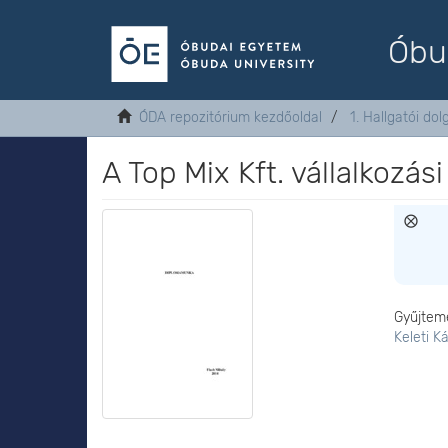
Óbu
ÓDA repozitórium kezdőoldal
1. Hallgatói do
A Top Mix Kft. vállalkozási
Gyűjtem
Keleti K