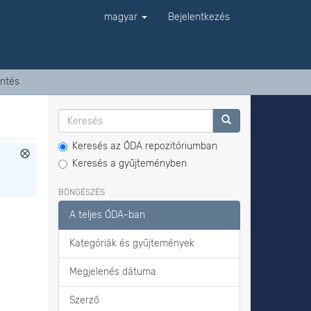
magyar
Bejelentkezés
ntés
Keresés az ÓDA repozitóriumban
Keresés a gyűjteményben
BÖNGÉSZÉS
A teljes ÓDA-ban
Kategóriák és gyűjtemények
Megjelenés dátuma
Szerző