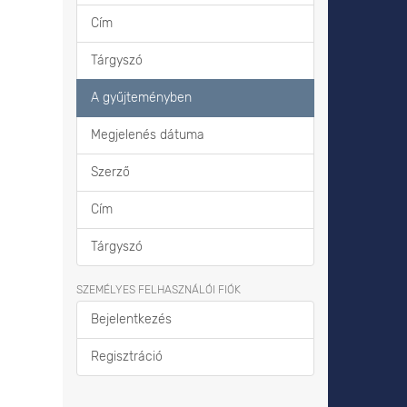
Cím
Tárgyszó
A gyűjteményben
Megjelenés dátuma
Szerző
Cím
Tárgyszó
SZEMÉLYES FELHASZNÁLÓI FIÓK
Bejelentkezés
Regisztráció