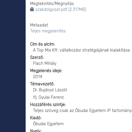
Megtekintés/
Megnyitás
szakdolgozat.pdf (2.317MB)
Metaadat
Teljes megjelenítés
Cím és alcím
A Top Mix Kft. vállalkozási stratégiájának kialakítása
Szerző
Flach Mihály
Megjelenés ideje
2014
Témavezető
Dr. Bujdosó László
Ifj. Gyulai Ferenc
Hozzáférés szintje
Teljes szöveg csak az Óbudai Egyetem IP tartomány
Kiadó
Óbudai Egyetem
Nyelv