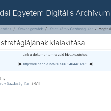
dai Egyetem Digitális Archívum
lgozatok
Szakdolgozatok
Keleti Károly Gazdasági Kar
Megteki
 stratégiájának kialakítása
Link a dokumentumra való hivatkozáshoz:
http://hdl.handle.net/20.500.14044/16971
ény
ároly Gazdasági Kar
[3751]