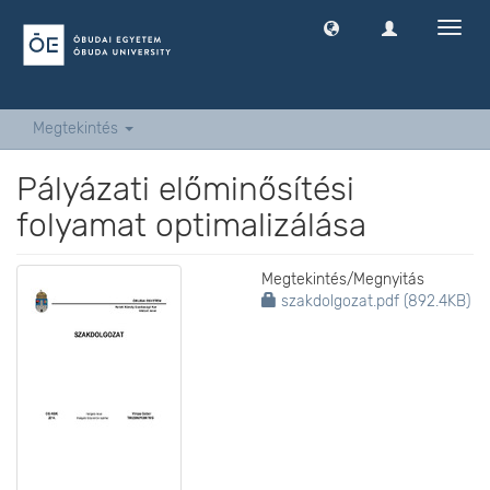
Navig
ki
-
és
bekap
Megtekintés
Pályázati előminősítési
folyamat optimalizálása
Megtekintés/
Megnyitás
szakdolgozat.pdf (892.4KB)