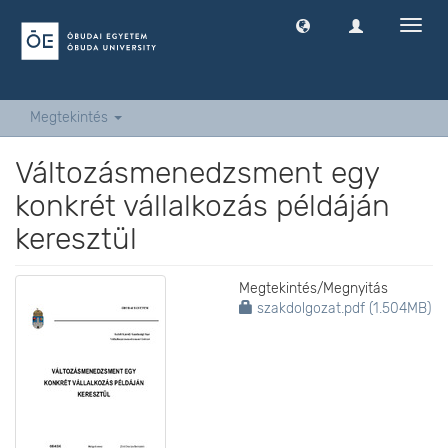
Navig
ki
-
és
bekap
Megtekintés
Változásmenedzsment egy
konkrét vállalkozás példáján
keresztül
Megtekintés/
Megnyitás
szakdolgozat.pdf (1.504MB)