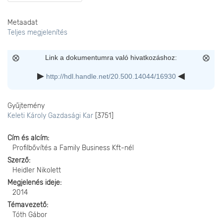
Metaadat
Teljes megjelenítés
Link a dokumentumra való hivatkozáshoz:
http://hdl.handle.net/20.500.14044/16930
Gyűjtemény
Keleti Károly Gazdasági Kar
[3751]
Cím és alcím
Profilbővítés a Family Business Kft-nél
Szerző
Heidler Nikolett
Megjelenés ideje
2014
Témavezető
Tóth Gábor