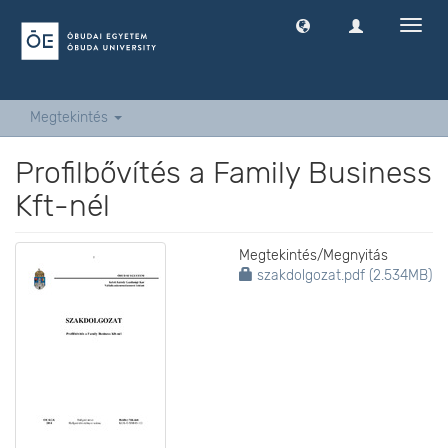
Navig
ki
-
és
bekap
Megtekintés
Profilbővítés a Family Business
Kft-nél
Megtekintés/
Megnyitás
szakdolgozat.pdf (2.534MB)