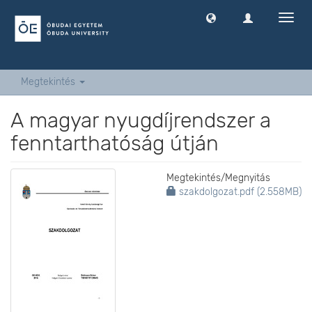
Navig
ki
-
és
bekap
Megtekintés
A magyar nyugdíjrendszer a
fenntarthatóság útján
Megtekintés/
Megnyitás
szakdolgozat.pdf (2.558MB)