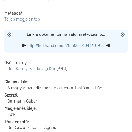
Metaadat
Teljes megjelenítés
Link a dokumentumra való hivatkozáshoz:
http://hdl.handle.net/20.500.14044/16916
Gyűjtemény
Keleti Károly Gazdasági Kar
[3751]
Cím és alcím
A magyar nyugdíjrendszer a fenntarthatóság útján
Szerző
Dallmann Gábor
Megjelenés ideje
2014
Témavezető
Dr. Csiszárik-Kocsir Ágnes