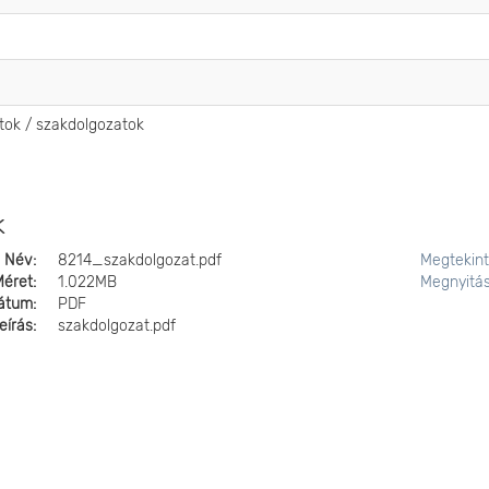
atok / szakdolgozatok
k
Név:
8214_szakdolgozat.pdf
Megtekin
Méret:
1.022MB
Megnyitá
átum:
PDF
eírás:
szakdolgozat.pdf