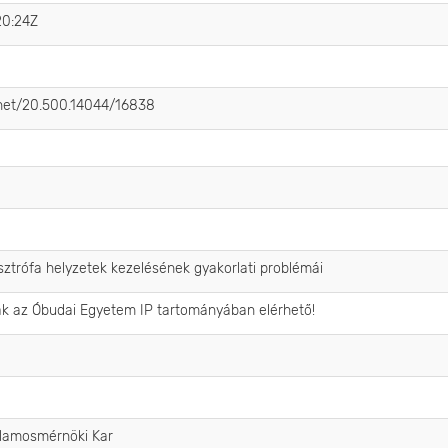
20:24Z
e.net/20.500.14044/16838
sztrófa helyzetek kezelésének gyakorlati problémái
ak az Óbudai Egyetem IP tartományában elérhető!
llamosmérnöki Kar