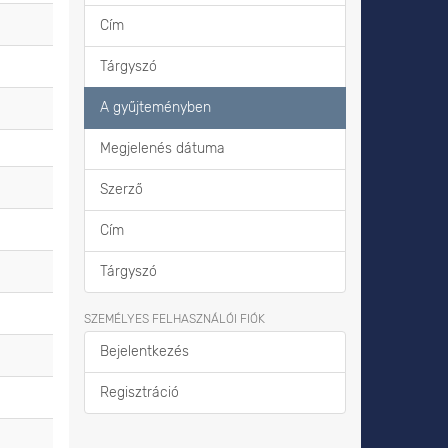
Cím
Tárgyszó
A gyűjteményben
Megjelenés dátuma
Szerző
Cím
Tárgyszó
SZEMÉLYES FELHASZNÁLÓI FIÓK
Bejelentkezés
Regisztráció