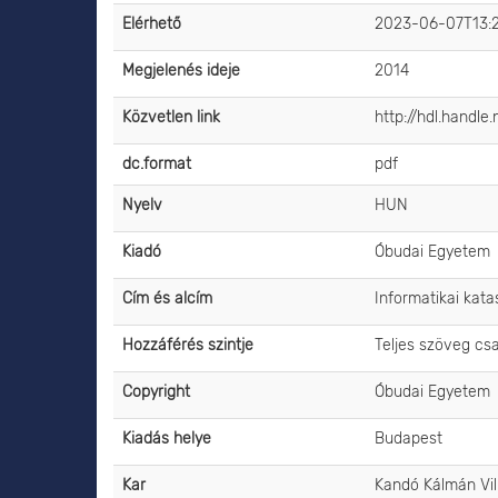
Elérhető
2023-06-07T13:
Megjelenés ideje
2014
Közvetlen link
http://hdl.handl
dc.format
pdf
Nyelv
HUN
Kiadó
Óbudai Egyetem
Cím és alcím
Informatikai kata
Hozzáférés szintje
Teljes szöveg cs
Copyright
Óbudai Egyetem
Kiadás helye
Budapest
Kar
Kandó Kálmán Vi