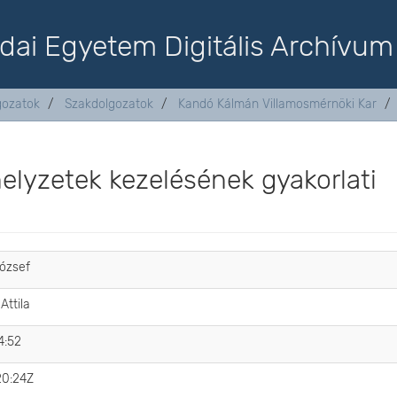
dai Egyetem Digitális Archívum
lgozatok
Szakdolgozatok
Kandó Kálmán Villamosmérnöki Kar
helyzetek kezelésének gyakorlati
József
Attila
4:52
20:24Z