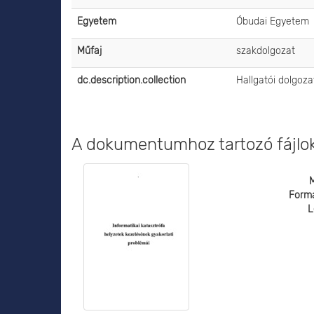
Egyetem
Óbudai Egyetem
Műfaj
szakdolgozat
dc.description.collection
Hallgatói dolgoz
A dokumentumhoz tartozó fájlo
Form
L