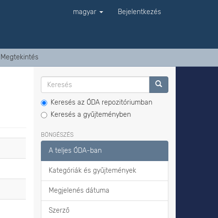
magyar
Bejelentkezés
Megtekintés
Keresés az ÓDA repozitóriumban
Keresés a gyűjteményben
BÖNGÉSZÉS
A teljes ÓDA-ban
Kategóriák és gyűjtemények
Megjelenés dátuma
Szerző