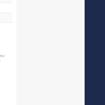
tés/
s