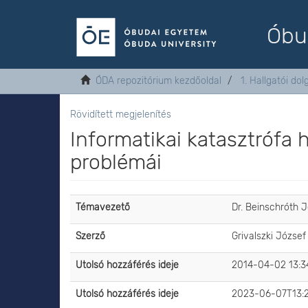
Óbu
ÓDA repozitórium kezdőoldal
1. Hallgatói do
Rövidített megjelenítés
Informatikai katasztrófa 
problémái
Témavezető
Dr. Beinschróth 
Szerző
Grivalszki József 
Utolsó hozzáférés ideje
2014-04-02 13:3
Utolsó hozzáférés ideje
2023-06-07T13: