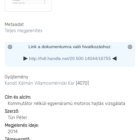
Metaadat
Teljes megjelenítés
Link a dokumentumra való hivatkozáshoz:
http://hdl.handle.net/20.500.14044/16755
Gyűjtemény
Kandó Kálmán Villamosmérnöki Kar
[4070]
Cím és alcím
Kommutátor nélküli egyenáramú motoros hajtás vizsgálata
Szerző
Túri Péter
Megjelenés ideje
2014
Témavezető