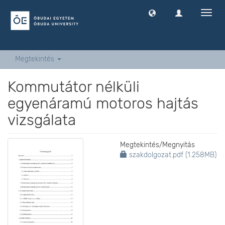
Navig
ki
-
és
bekap
Megtekintés
Kommutátor nélküli
egyenáramú motoros hajtás
vizsgálata
Megtekintés/
Megnyitás
szakdolgozat.pdf (1.258MB)