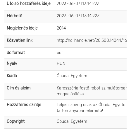
Utolsó hozzáférés ideje
2023-06-07T13:14:22Z
Elérhető
2023-06-07T13:14:22Z
Megjelenés ideje
2014
Közvetlen link
http://hdl.handle.net/20.500.14044/167
dc.format
pdf
Nyelv
HUN
Kiadó
Óbudai Egyetem
Cím és alcím
Karosszéria festő robot szimulátorban 
megvalósítása
Hozzáférés szintje
Teljes szöveg csak az Óbudai Egyetem 
tartományában elérhető!
Copyright
Óbudai Egyetem