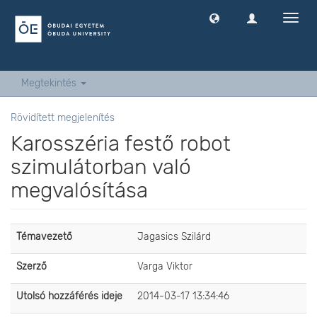
Navig
ki
-
és
bekap
Megtekintés
Rövidített megjelenítés
Karosszéria festő robot
szimulátorban való
megvalósítása
Témavezető
Jagasics Szilárd
Szerző
Varga Viktor
Utolsó hozzáférés ideje
2014-03-17 13:34:46