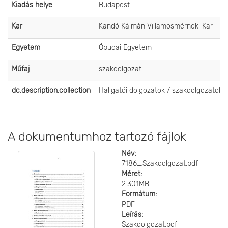
Kiadás helye
Budapest
Kar
Kandó Kálmán Villamosmérnöki Kar
Egyetem
Óbudai Egyetem
Műfaj
szakdolgozat
dc.description.collection
Hallgatói dolgozatok / szakdolgozatok
A dokumentumhoz tartozó fájlok
Név:
7186_Szakdolgozat.pdf
Méret:
2.301MB
Formátum:
PDF
Leírás:
Szakdolgozat.pdf