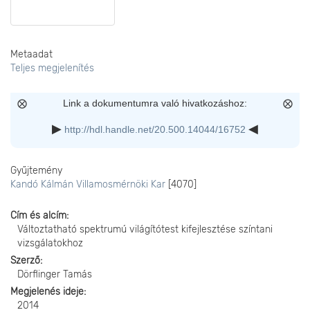
Metaadat
Teljes megjelenítés
Link a dokumentumra való hivatkozáshoz:
http://hdl.handle.net/20.500.14044/16752
Gyűjtemény
Kandó Kálmán Villamosmérnöki Kar
[4070]
Cím és alcím
Változtatható spektrumú világítótest kifejlesztése színtani
vizsgálatokhoz
Szerző
Dörflinger Tamás
Megjelenés ideje
2014