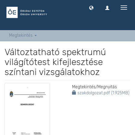
Navig
ki
-
és
bekap
Megtekintés
Változtatható spektrumú
világítótest kifejlesztése
színtani vizsgálatokhoz
Megtekintés/
Megnyitás
szakdolgozat.pdf (1.925MB)