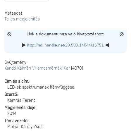
Metaadat
Teljes megjelenítés
Link a dokumentumra való hivatkozáshoz:
http://hdl.handle.net/20.500.14044/16751
Gyűjtemény
Kandó Kálmán Villamosmérnöki Kar
[4070]
Cím és alcím
LED-ek spektrumának irányfüggése
Szerző
Kamrás Ferenc
Megjelenés ideje
2014
Témavezető
Molnár Károly Zsolt