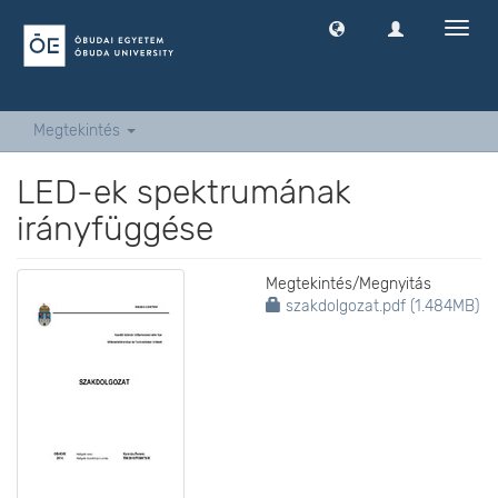
Navig
ki
-
és
bekap
Megtekintés
LED-ek spektrumának
irányfüggése
Megtekintés/
Megnyitás
szakdolgozat.pdf (1.484MB)