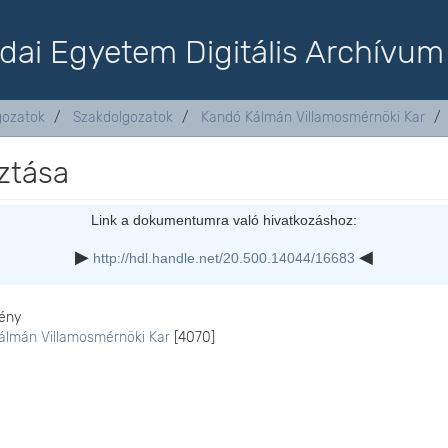
dai Egyetem Digitális Archívum
lgozatok
Szakdolgozatok
Kandó Kálmán Villamosmérnöki Kar
ztása
Link a dokumentumra való hivatkozáshoz:
http://hdl.handle.net/20.500.14044/16683
ény
álmán Villamosmérnöki Kar
[4070]