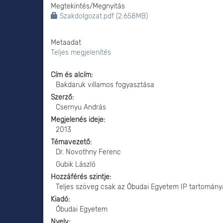
Megtekintés/
Megnyitás
Szakdolgozat.pdf (2.658MB)
Metaadat
Teljes megjelenítés
Cím és alcím
Bakdaruk villamos fogyasztása
Szerző
Csernyu András
Megjelenés ideje
2013
Témavezető
Dr. Novothny Ferenc
Gubik László
Hozzáférés szintje
Teljes szöveg csak az Óbudai Egyetem IP tartomány
Kiadó
Óbudai Egyetem
Nyelv