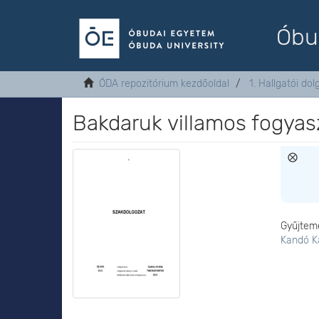
Óbu
ÓDA repozitórium kezdőoldal
1. Hallgatói do
Bakdaruk villamos fogyas
Gyűjtem
Kandó K