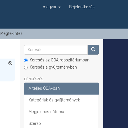
magyar
Bejelentkezés
Megtekintés
Keresés az ÓDA repozitóriumban
Keresés a gyűjteményben
BÖNGÉSZÉS
A teljes ÓDA-ban
Kategóriák és gyűjtemények
Megjelenés dátuma
Szerző