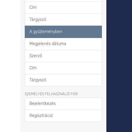
Cím
Tárgyszó
A gyűjteményben
Megjelenés dátuma
Szerző
Cím
Tárgyszó
SZEMÉLYES FELHASZNÁLÓI FIÓK
Bejelentkezés
Regisztráció