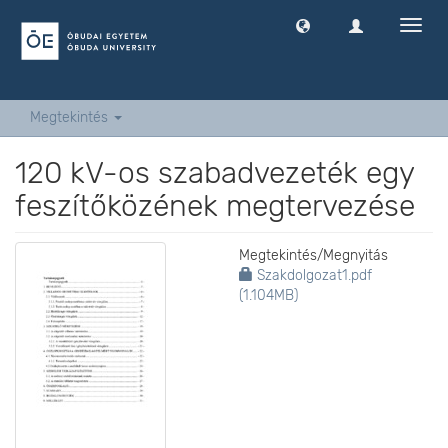
Navig
ki
-
és
bekap
Megtekintés
120 kV-os szabadvezeték egy
feszítőközének megtervezése
Megtekintés/
Megnyitás
Szakdolgozat1.pdf
(1.104MB)