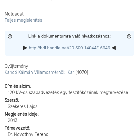
Metaadat
Teljes megjelenítés
Link a dokumentumra való hivatkozáshoz:
http://hdl.handle.net/20.500.14044/16646
Gyűjtemény
Kandó Kálmán Villamosmérnöki Kar
[4070]
Cím és alcím
120 kV-os szabadvezeték egy feszítőközének megtervezése
Szerző
Szekeres Lajos
Megjelenés ideje
2013
Témavezető
Dr. Novothny Ferenc