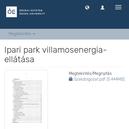
Navig
ki
-
és
bekap
Megtekintés
Ipari park villamosenergia-
ellátása
Megtekintés/
Megnyitás
Szakdolgozat.pdf (5.444MB)