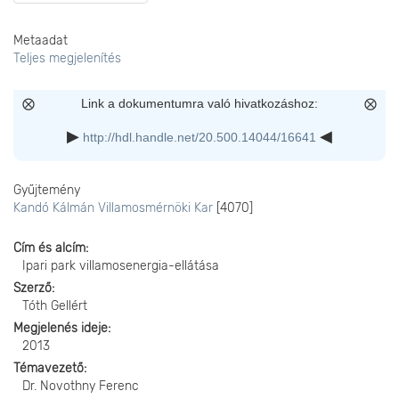
Metaadat
Teljes megjelenítés
Link a dokumentumra való hivatkozáshoz:
http://hdl.handle.net/20.500.14044/16641
Gyűjtemény
Kandó Kálmán Villamosmérnöki Kar
[4070]
Cím és alcím
Ipari park villamosenergia-ellátása
Szerző
Tóth Gellért
Megjelenés ideje
2013
Témavezető
Dr. Novothny Ferenc