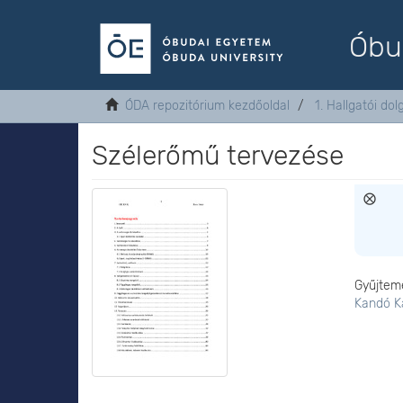
Óbu
ÓDA repozitórium kezdőoldal
1. Hallgatói do
Szélerőmű tervezése
Gyűjtem
Kandó K