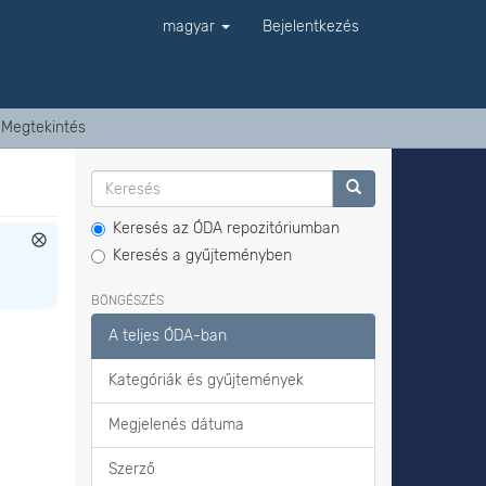
magyar
Bejelentkezés
Megtekintés
Keresés az ÓDA repozitóriumban
Keresés a gyűjteményben
BÖNGÉSZÉS
A teljes ÓDA-ban
Kategóriák és gyűjtemények
Megjelenés dátuma
Szerző