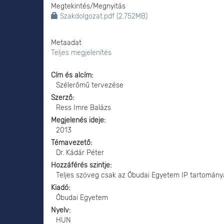
Megtekintés/
Megnyitás
Szakdolgozat.pdf (2.752MB)
Metaadat
Teljes megjelenítés
Cím és alcím
Szélerőmű tervezése
Szerző
Ress Imre Balázs
Megjelenés ideje
2013
Témavezető
Dr. Kádár Péter
Hozzáférés szintje
Teljes szöveg csak az Óbudai Egyetem IP tartomány
Kiadó
Óbudai Egyetem
Nyelv
HUN