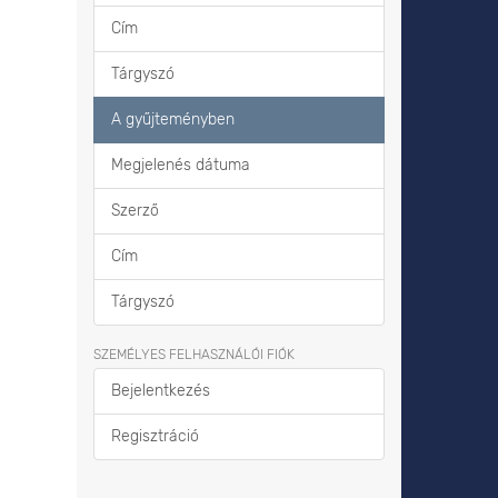
Cím
Tárgyszó
A gyűjteményben
Megjelenés dátuma
Szerző
Cím
Tárgyszó
SZEMÉLYES FELHASZNÁLÓI FIÓK
Bejelentkezés
Regisztráció