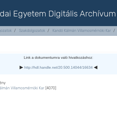
dai Egyetem Digitális Archívum
lgozatok
Szakdolgozatok
Kandó Kálmán Villamosmérnöki Kar
Link a dokumentumra való hivatkozáshoz:
http://hdl.handle.net/20.500.14044/16634
ény
álmán Villamosmérnöki Kar
[4070]