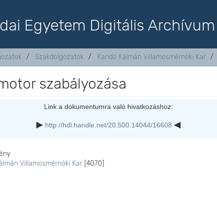
dai Egyetem Digitális Archívum
lgozatok
Szakdolgozatok
Kandó Kálmán Villamosmérnöki Kar
 motor szabályozása
Link a dokumentumra való hivatkozáshoz:
http://hdl.handle.net/20.500.14044/16608
ény
álmán Villamosmérnöki Kar
[4070]