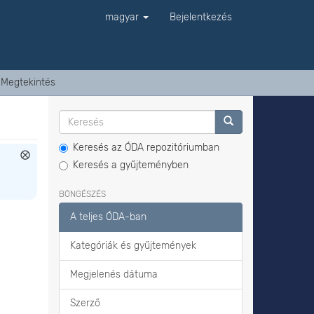
magyar
Bejelentkezés
Megtekintés
Keresés az ÓDA repozitóriumban
Keresés a gyűjteményben
BÖNGÉSZÉS
A teljes ÓDA-ban
Kategóriák és gyűjtemények
Megjelenés dátuma
Szerző