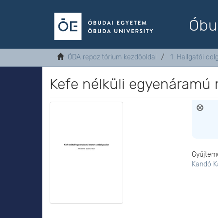
Óbu
ÓDA repozitórium kezdőoldal
1. Hallgatói do
Kefe nélküli egyenáramú
Gyűjtem
Kandó K