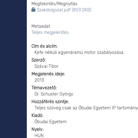
Megtekintés/
Megnyitás
Szakdolgozat.pdf (803.0KB)
Metaadat
Teljes megjelenítés
Cím és alcím
Kefe nélküli egyenáramú motor szabályozása
Szerző
Szávai Tibor
Megjelenés ideje
2013
Témavezető
Dr. Schuster György
Hozzáférés szintje
Teljes szöveg csak az Óbudai Egyetem IP tartomány
Kiadó
Óbudai Egyetem
Nyelv
HUN