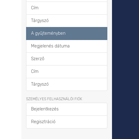
Cím
Tárgyszó
A gyűjteményben
Megjelenés dátuma
Szerző
Cím
Tárgyszó
SZEMÉLYES FELHASZNÁLÓI FIÓK
Bejelentkezés
Regisztráció