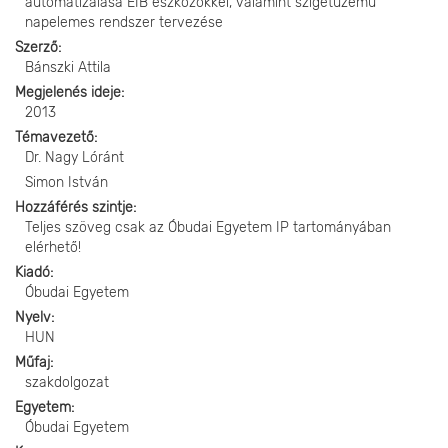
automatizálása EIB eszközökkel, valamint szigetüzemű
napelemes rendszer tervezése
Szerző
Bánszki Attila
Megjelenés ideje
2013
Témavezető
Dr. Nagy Lóránt
Simon István
Hozzáférés szintje
Teljes szöveg csak az Óbudai Egyetem IP tartományában
elérhető!
Kiadó
Óbudai Egyetem
Nyelv
HUN
Műfaj
szakdolgozat
Egyetem
Óbudai Egyetem