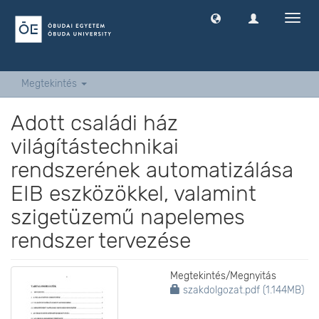
Navig
ki
-
és
bekap
Megtekintés
Adott családi ház
világítástechnikai
rendszerének automatizálása
EIB eszközökkel, valamint
szigetüzemű napelemes
rendszer tervezése
Megtekintés/
Megnyitás
szakdolgozat.pdf (1.144MB)