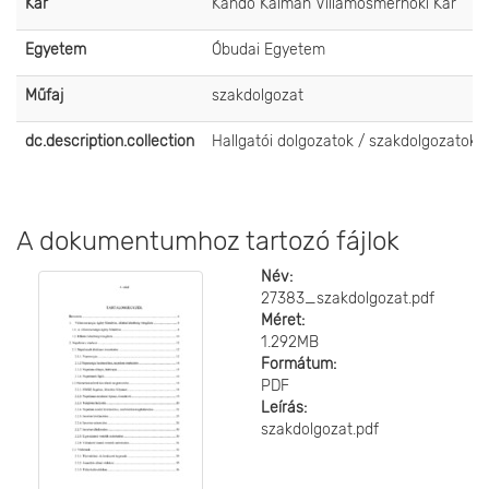
Kar
Kandó Kálmán Villamosmérnöki Kar
Egyetem
Óbudai Egyetem
Műfaj
szakdolgozat
dc.description.collection
Hallgatói dolgozatok / szakdolgozatok
A dokumentumhoz tartozó fájlok
Név:
27383_szakdolgozat.pdf
Méret:
1.292MB
Formátum:
PDF
Leírás:
szakdolgozat.pdf