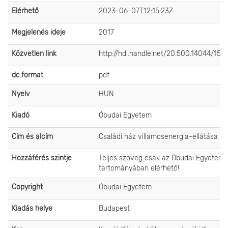
Elérhető
2023-06-07T12:15:23Z
Megjelenés ideje
2017
Közvetlen link
http://hdl.handle.net/20.500.14044/157
dc.format
pdf
Nyelv
HUN
Kiadó
Óbudai Egyetem
Cím és alcím
Családi ház villamosenergia-ellátása
Hozzáférés szintje
Teljes szöveg csak az Óbudai Egyetem 
tartományában elérhető!
Copyright
Óbudai Egyetem
Kiadás helye
Budapest