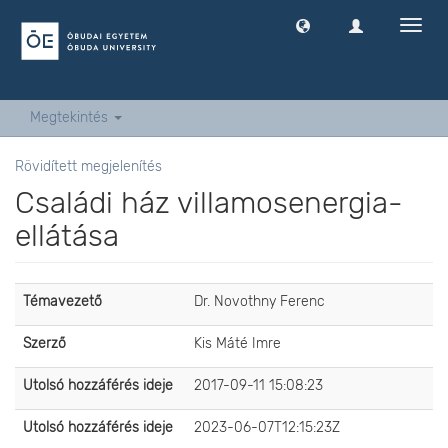
Navig
ki
-
és
bekap
Megtekintés
Rövidített megjelenítés
Családi ház villamosenergia-
ellátása
Témavezető
Dr. Novothny Ferenc
Szerző
Kis Máté Imre
Utolsó hozzáférés ideje
2017-09-11 15:08:23
Utolsó hozzáférés ideje
2023-06-07T12:15:23Z