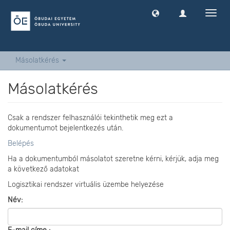
Navig
ki
-
és
bekap
Másolatkérés
Másolatkérés
Csak a rendszer felhasználói tekinthetik meg ezt a
dokumentumot bejelentkezés után.
Belépés
Ha a dokumentumból másolatot szeretne kérni, kérjük, adja meg
a következő adatokat
Logisztikai rendszer virtuális üzembe helyezése
Név: