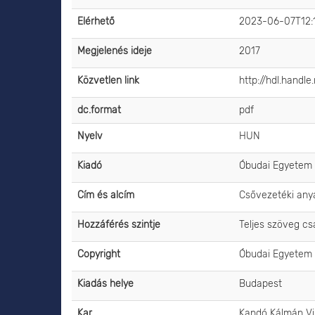
Elérhető
2023-06-07T12:
Megjelenés ideje
2017
Közvetlen link
http://hdl.handl
dc.format
pdf
Nyelv
HUN
Kiadó
Óbudai Egyetem
Cím és alcím
Csővezetéki anya
Hozzáférés szintje
Teljes szöveg c
Copyright
Óbudai Egyetem
Kiadás helye
Budapest
Kar
Kandó Kálmán Vi