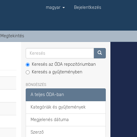
magyar
Bejelentkezés
Megtekintés
Keresés az ÓDA repozitóriumban
Keresés a gyűjteményben
BÖNGÉSZÉS
A teljes ÓDA-ban
Kategóriák és gyűjtemények
Megjelenés dátuma
Szerző