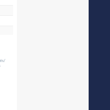
tés/
s