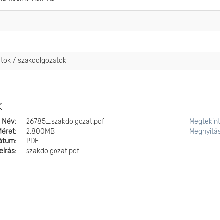
atok / szakdolgozatok
k
Név:
26785_szakdolgozat.pdf
Megtekin
Méret:
2.800MB
Megnyitá
átum:
PDF
eírás:
szakdolgozat.pdf