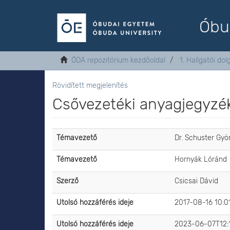
Óbu
ÓDA repozitórium kezdőoldal
1. Hallgatói do
Rövidített megjelenítés
Csővezetéki anyagjegyzék
Témavezető
Dr. Schuster Gyö
Témavezető
Hornyák Lóránd
Szerző
Csicsai Dávid
Utolsó hozzáférés ideje
2017-08-16 10:0
Utolsó hozzáférés ideje
2023-06-07T12: