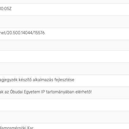
10:05Z
e.net/20.500.14044/15576
gjegyzék készítő alkalmazás fejlesztése
sak az Óbudai Egyetem IP tartományában elérhető!
llamosmérnöki Kar