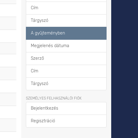
Cím
Tárgyszó
A gyűjteményben
Megjelenés dátuma
Szerző
Cím
Tárgyszó
SZEMÉLYES FELHASZNÁLÓI FIÓK
Bejelentkezés
Regisztráció