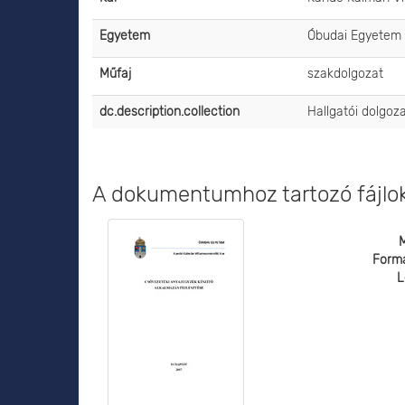
Egyetem
Óbudai Egyetem
Műfaj
szakdolgozat
dc.description.collection
Hallgatói dolgoz
A dokumentumhoz tartozó fájlo
Form
L