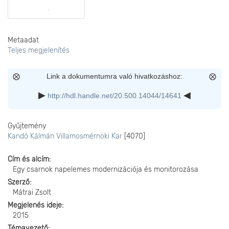
Metaadat
Teljes megjelenítés
Link a dokumentumra való hivatkozáshoz:
http://hdl.handle.net/20.500.14044/14641
Gyűjtemény
Kandó Kálmán Villamosmérnöki Kar
[4070]
Cím és alcím
Egy csarnok napelemes modernizációja és monitorozása
Szerző
Mátrai Zsolt
Megjelenés ideje
2015
Témavezető