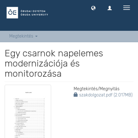
Navig
ki
-
és
bekap
Megtekintés
Egy csarnok napelemes
modernizációja és
monitorozása
Megtekintés/
Megnyitás
szakdolgozat.pdf (2.017MB)