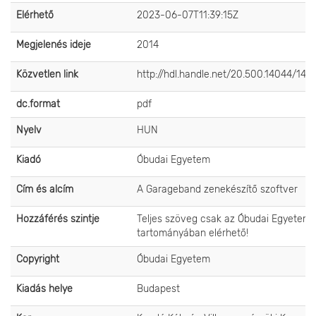
Elérhető
2023-06-07T11:39:15Z
Megjelenés ideje
2014
Közvetlen link
http://hdl.handle.net/20.500.14044/141
dc.format
pdf
Nyelv
HUN
Kiadó
Óbudai Egyetem
Cím és alcím
A Garageband zenekészítő szoftver
Hozzáférés szintje
Teljes szöveg csak az Óbudai Egyetem 
tartományában elérhető!
Copyright
Óbudai Egyetem
Kiadás helye
Budapest