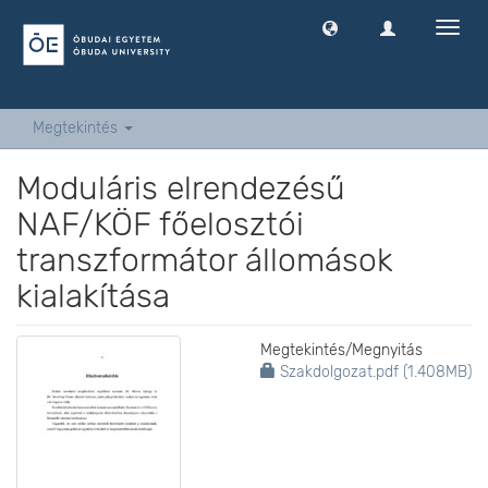
Navig
ki
-
és
bekap
Megtekintés
Moduláris elrendezésű
NAF/KÖF főelosztói
transzformátor állomások
kialakítása
Megtekintés/
Megnyitás
Szakdolgozat.pdf (1.408MB)