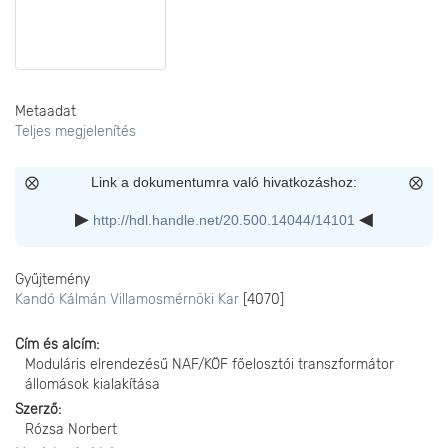
Metaadat
Teljes megjelenítés
Link a dokumentumra való hivatkozáshoz:
http://hdl.handle.net/20.500.14044/14101
Gyűjtemény
Kandó Kálmán Villamosmérnöki Kar
[4070]
Cím és alcím
Moduláris elrendezésű NAF/KÖF főelosztói transzformátor
állomások kialakítása
Szerző
Rózsa Norbert