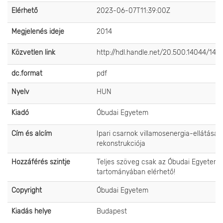
Elérhető
2023-06-07T11:39:00Z
Megjelenés ideje
2014
Közvetlen link
http://hdl.handle.net/20.500.14044/140
dc.format
pdf
Nyelv
HUN
Kiadó
Óbudai Egyetem
Cím és alcím
Ipari csarnok villamosenergia-ellátásán
rekonstrukciója
Hozzáférés szintje
Teljes szöveg csak az Óbudai Egyetem 
tartományában elérhető!
Copyright
Óbudai Egyetem
Kiadás helye
Budapest