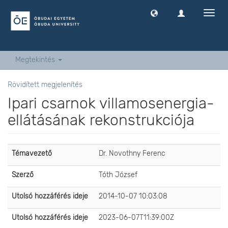
Navig
ki
-
és
bekap
Megtekintés
Rövidített megjelenítés
Ipari csarnok villamosenergia-
ellátásának rekonstrukciója
Témavezető
Dr. Novothny Ferenc
Szerző
Tóth József
Utolsó hozzáférés ideje
2014-10-07 10:03:08
Utolsó hozzáférés ideje
2023-06-07T11:39:00Z