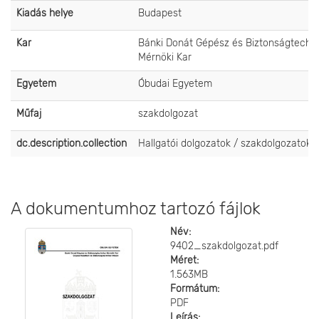
Kiadás helye
Budapest
Kar
Bánki Donát Gépész és Biztonságtechni
Mérnöki Kar
Egyetem
Óbudai Egyetem
Műfaj
szakdolgozat
dc.description.collection
Hallgatói dolgozatok / szakdolgozatok
A dokumentumhoz tartozó fájlok
Név:
9402_szakdolgozat.pdf
Méret:
1.563MB
Formátum:
PDF
Leírás: