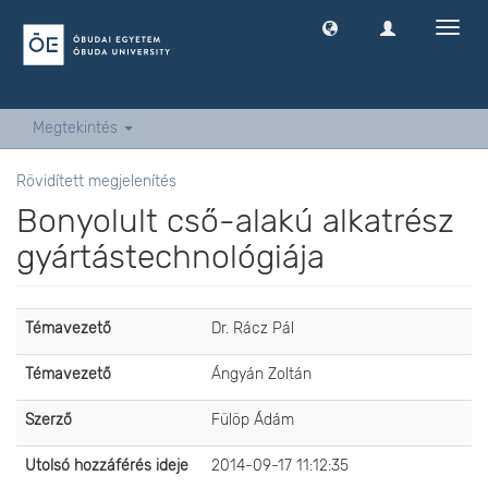
Navig
ki
-
és
bekap
Megtekintés
Rövidített megjelenítés
Bonyolult cső-alakú alkatrész
gyártástechnológiája
Témavezető
Dr. Rácz Pál
Témavezető
Ángyán Zoltán
Szerző
Fülöp Ádám
Utolsó hozzáférés ideje
2014-09-17 11:12:35