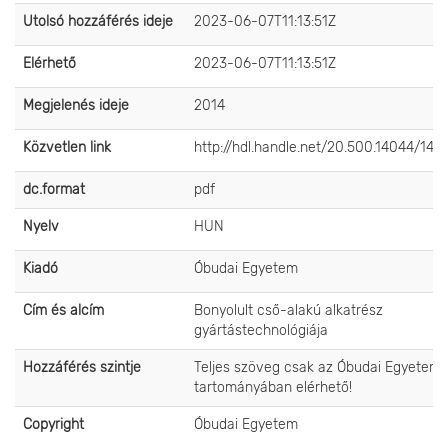
Utolsó hozzáférés ideje
2023-06-07T11:13:51Z
Elérhető
2023-06-07T11:13:51Z
Megjelenés ideje
2014
Közvetlen link
http://hdl.handle.net/20.500.14044/140
dc.format
pdf
Nyelv
HUN
Kiadó
Óbudai Egyetem
Cím és alcím
Bonyolult cső-alakú alkatrész
gyártástechnológiája
Hozzáférés szintje
Teljes szöveg csak az Óbudai Egyetem 
tartományában elérhető!
Copyright
Óbudai Egyetem