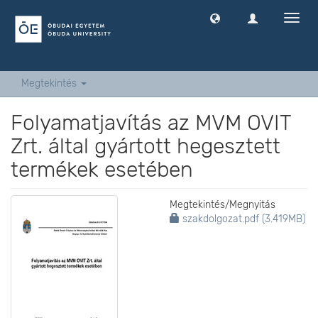
Navig
ki
-
és
bekap
Megtekintés
Folyamatjavítás az MVM OVIT
Zrt. által gyártott hegesztett
termékek esetében
Megtekintés/
Megnyitás
szakdolgozat.pdf (3.419MB)