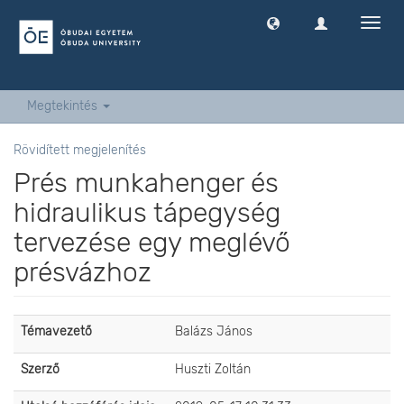
Navig
ki
-
és
bekap
Megtekintés
Rövidített megjelenítés
Prés munkahenger és
hidraulikus tápegység
tervezése egy meglévő
présvázhoz
Témavezető
Balázs János
Szerző
Huszti Zoltán