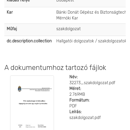
Kiadás helye
Budapest
Kar
Bánki Donát Gépész és Biztonságtechni
Mérnöki Kar
Műfaj
szakdolgozat
dc.description.collection
Hallgatói dolgozatok / szakdolgozatok
A dokumentumhoz tartozó fájlok
Név:
32273_szakdolgozat.pdf
Méret:
2.769MB
Formátum:
PDF
Leírás:
szakdolgozat.pdf