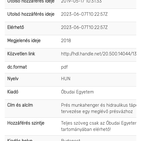
Utolsó hozzáférés ideje
2019-05-17 10:31:33
Utolsó hozzáférés ideje
2023-06-07T10:22:57Z
Elérhető
2023-06-07T10:22:57Z
Megjelenés ideje
2018
Közvetlen link
http://hdl.handle.net/20.500.14044/1311
dc.format
pdf
Nyelv
HUN
Kiadó
Óbudai Egyetem
Cím és alcím
Prés munkahenger és hidraulikus tápe
tervezése egy meglévő présvázhoz
Hozzáférés szintje
Teljes szöveg csak az Óbudai Egyetem 
tartományában elérhető!