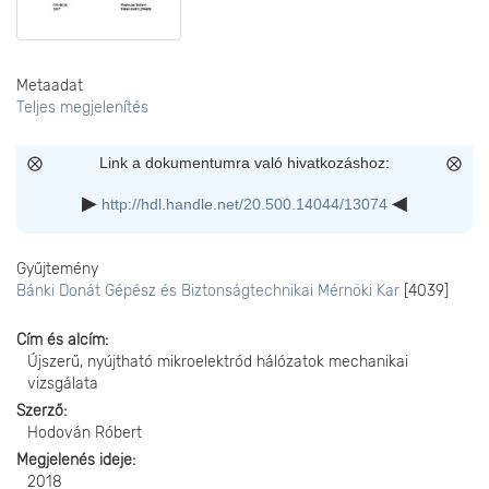
Metaadat
Teljes megjelenítés
Link a dokumentumra való hivatkozáshoz:
http://hdl.handle.net/20.500.14044/13074
Gyűjtemény
Bánki Donát Gépész és Biztonságtechnikai Mérnöki Kar
[4039]
Cím és alcím
Újszerű, nyújtható mikroelektród hálózatok mechanikai
vizsgálata
Szerző
Hodován Róbert
Megjelenés ideje
2018