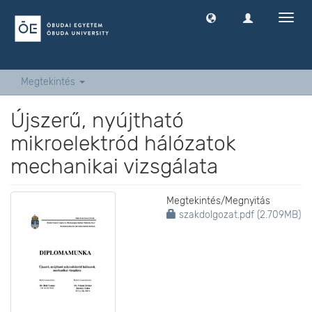
Navig
ki
-
és
bekap
Megtekintés
Újszerű, nyújtható
mikroelektród hálózatok
mechanikai vizsgálata
Megtekintés/
Megnyitás
szakdolgozat.pdf (2.709MB)