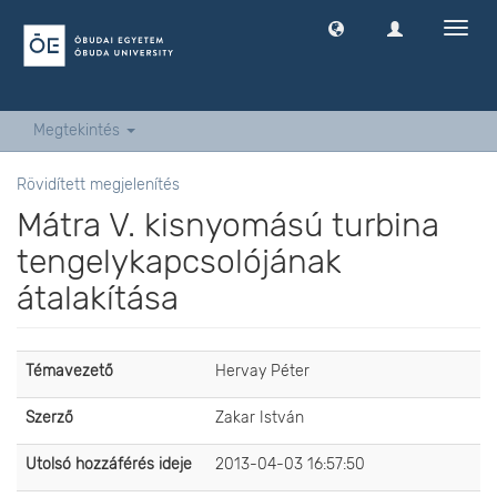
Navig
ki
-
és
bekap
Megtekintés
Rövidített megjelenítés
Mátra V. kisnyomású turbina
tengelykapcsolójának
átalakítása
Témavezető
Hervay Péter
Szerző
Zakar István
Utolsó hozzáférés ideje
2013-04-03 16:57:50