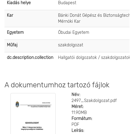
Kiadás helye
Budapest
Kar
Bánki Donát Gépész és Biztonságtechni
Mérnöki Kar
Egyetem
Óbudai Egyetem
Műfaj
szakdolgozat
dc.description.collection
Hallgatói dolgozatok / szakdolgozatok
A dokumentumhoz tartozó fájlok
Név:
2497_Szakdolgozat.pdf
Méret:
11.90MB
Formátum:
PDF
Leírás: