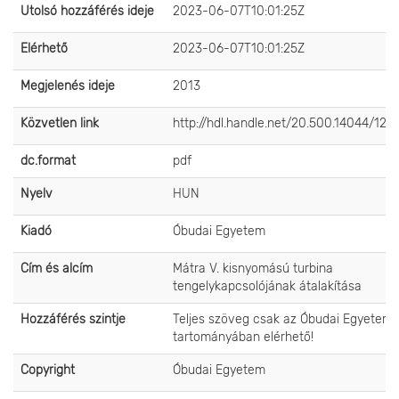
Utolsó hozzáférés ideje
2023-06-07T10:01:25Z
Elérhető
2023-06-07T10:01:25Z
Megjelenés ideje
2013
Közvetlen link
http://hdl.handle.net/20.500.14044/124
dc.format
pdf
Nyelv
HUN
Kiadó
Óbudai Egyetem
Cím és alcím
Mátra V. kisnyomású turbina
tengelykapcsolójának átalakítása
Hozzáférés szintje
Teljes szöveg csak az Óbudai Egyetem 
tartományában elérhető!
Copyright
Óbudai Egyetem