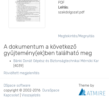
PDF
Leírás:
szakdolgozat.pdf
Megtekintés/
Megnyitás
A dokumentum a következő
gyűjtemény(ek)ben található meg
Bánki Donát Gépész és Biztonságtechnikai Mérnöki Kar
[4039]
Rövidített megjelenítés
DSpace software
Theme by
copyright © 2002-2016
DuraSpace
Kapcsolat
|
Visszajelzés