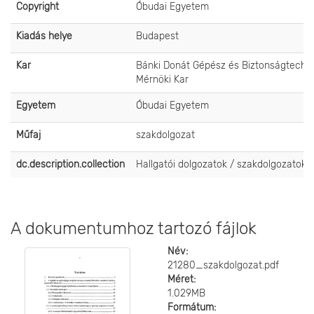
Copyright
Óbudai Egyetem
Kiadás helye
Budapest
Kar
Bánki Donát Gépész és Biztonságtechni
Mérnöki Kar
Egyetem
Óbudai Egyetem
Műfaj
szakdolgozat
dc.description.collection
Hallgatói dolgozatok / szakdolgozatok
A dokumentumhoz tartozó fájlok
Név:
21280_szakdolgozat.pdf
Méret:
1.029MB
Formátum: