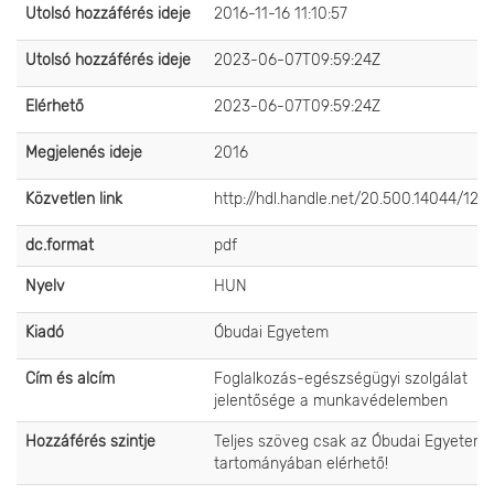
Utolsó hozzáférés ideje
2016-11-16 11:10:57
Utolsó hozzáférés ideje
2023-06-07T09:59:24Z
Elérhető
2023-06-07T09:59:24Z
Megjelenés ideje
2016
Közvetlen link
http://hdl.handle.net/20.500.14044/124
dc.format
pdf
Nyelv
HUN
Kiadó
Óbudai Egyetem
Cím és alcím
Foglalkozás-egészségügyi szolgálat
jelentősége a munkavédelemben
Hozzáférés szintje
Teljes szöveg csak az Óbudai Egyetem 
tartományában elérhető!