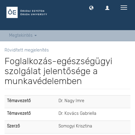
Navig
ki
-
és
bekap
Megtekintés
Rövidített megjelenítés
Foglalkozás-egészségügyi
szolgálat jelentősége a
munkavédelemben
Témavezető
Dr. Nagy Imre
Témavezető
Dr. Kovács Gabriella
Szerző
Somogyi Krisztina