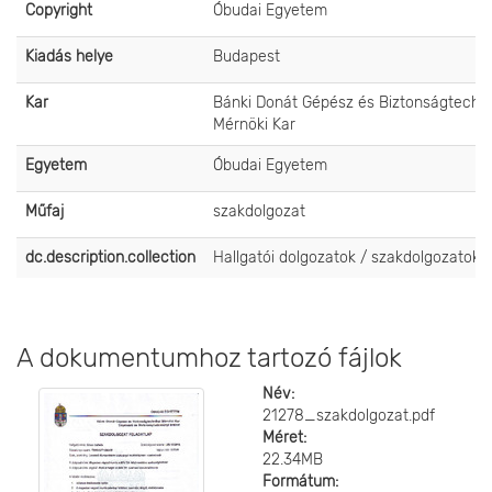
Copyright
Óbudai Egyetem
Kiadás helye
Budapest
Kar
Bánki Donát Gépész és Biztonságtechni
Mérnöki Kar
Egyetem
Óbudai Egyetem
Műfaj
szakdolgozat
dc.description.collection
Hallgatói dolgozatok / szakdolgozatok
A dokumentumhoz tartozó fájlok
Név:
21278_szakdolgozat.pdf
Méret:
22.34MB
Formátum: