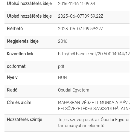
Utolsó hozzáférés ideje
2016-11-16 11:09:34
Utolsó hozzáférés ideje
2023-06-07T09:59:22Z
Elérhető
2023-06-07T09:59:22Z
Megjelenés ideje
2016
Közvetlen link
http://hdl.handle.net/20.500.14044/124
dc.format
pdf
Nyelv
HUN
Kiadó
Óbudai Egyetem
Cím és alcím
MAGASBAN VÉGZETT MUNKA A MÁV ZR
FELSŐVEZETÉKES SZAKSZOLGÁLATNÁL
Hozzáférés szintje
Teljes szöveg csak az Óbudai Egyetem 
tartományában elérhető!