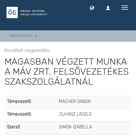
Navig
ki
-
és
bekap
Megtekintés
Rövidített megjelenítés
MAGASBAN VÉGZETT MUNKA
A MÁV ZRT. FELSŐVEZETÉKES
SZAKSZOLGÁLATNÁL
Témavezető
MACHER GÁBOR
Témavezető
JUHÁSZ LÁSZLÓ
Szerző
SIMON IZABELLA