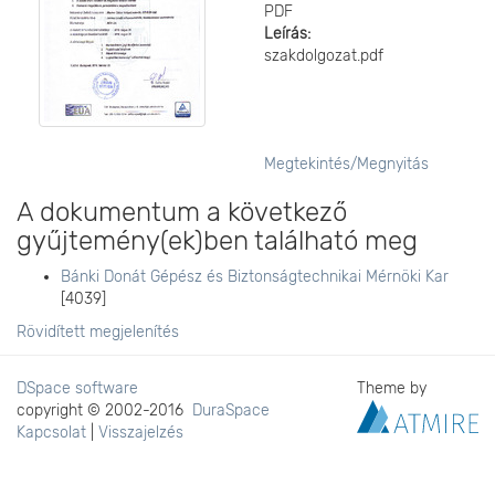
PDF
Leírás:
szakdolgozat.pdf
Megtekintés/
Megnyitás
A dokumentum a következő
gyűjtemény(ek)ben található meg
Bánki Donát Gépész és Biztonságtechnikai Mérnöki Kar
[4039]
Rövidített megjelenítés
DSpace software
Theme by
copyright © 2002-2016
DuraSpace
Kapcsolat
|
Visszajelzés