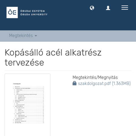
Navig
ki
-
és
bekap
Megtekintés
Kopásálló acél alkatrész
tervezése
Megtekintés/
Megnyitás
szakdolgozat.pdf (1.363MB)