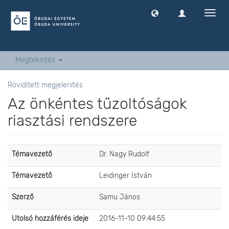
Navig
ki
-
és
bekap
Megtekintés
Rövidített megjelenítés
Az önkéntes tűzoltóságok
riasztási rendszere
Témavezető
Dr. Nagy Rudolf
Témavezető
Leidinger István
Szerző
Samu János
Utolsó hozzáférés ideje
2016-11-10 09:44:55