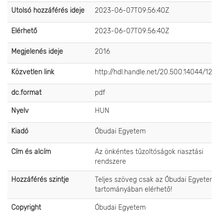
Utolsó hozzáférés ideje
2023-06-07T09:56:40Z
Elérhető
2023-06-07T09:56:40Z
Megjelenés ideje
2016
Közvetlen link
http://hdl.handle.net/20.500.14044/123
dc.format
pdf
Nyelv
HUN
Kiadó
Óbudai Egyetem
Cím és alcím
Az önkéntes tűzoltóságok riasztási
rendszere
Hozzáférés szintje
Teljes szöveg csak az Óbudai Egyetem 
tartományában elérhető!
Copyright
Óbudai Egyetem