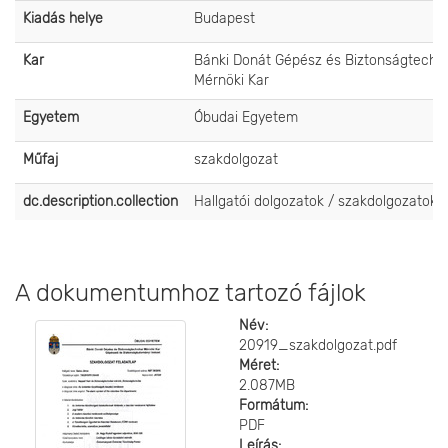
Kiadás helye
Budapest
Kar
Bánki Donát Gépész és Biztonságtechni
Mérnöki Kar
Egyetem
Óbudai Egyetem
Műfaj
szakdolgozat
dc.description.collection
Hallgatói dolgozatok / szakdolgozatok
A dokumentumhoz tartozó fájlok
Név:
20919_szakdolgozat.pdf
Méret:
2.087MB
Formátum:
PDF
Leírás: