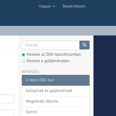
magyar
Bejelentkezés
Keresés az ÓDA repozitóriumban
Keresés a gyűjteményben
BÖNGÉSZÉS
A teljes ÓDA-ban
Kategóriák és gyűjtemények
Megjelenés dátuma
Szerző