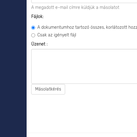
A megadott e-mail címre küldjük a másolatot
Fájlok:
A dokumentumhoz tartozó összes, korlátozott hozzá
Csak az igényelt fájl
Üzenet :
Másolatkérés