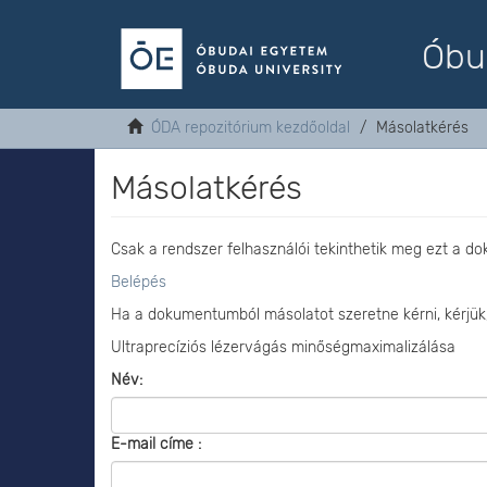
Óbu
ÓDA repozitórium kezdőoldal
Másolatkérés
Másolatkérés
Csak a rendszer felhasználói tekinthetik meg ezt a d
Belépés
Ha a dokumentumból másolatot szeretne kérni, kérjük
Ultraprecíziós lézervágás minőségmaximalizálása
Név:
E-mail címe :