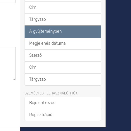
Cím
Tárgyszó
A gyűjteményben
Megjelenés dátuma
Szerző
Cím
Tárgyszó
SZEMÉLYES FELHASZNÁLÓI FIÓK
Bejelentkezés
Regisztráció