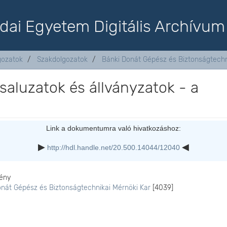
dai Egyetem Digitális Archívum
lgozatok
Szakdolgozatok
Bánki Donát Gépész és Biztonságtechn
saluzatok és állványzatok - a
Link a dokumentumra való hivatkozáshoz:
http://hdl.handle.net/20.500.14044/12040
ény
onát Gépész és Biztonságtechnikai Mérnöki Kar
[4039]