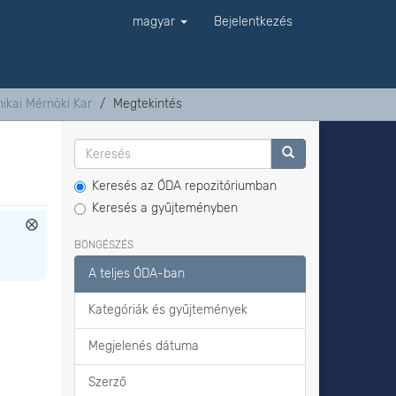
magyar
Bejelentkezés
ikai Mérnöki Kar
Megtekintés
Keresés az ÓDA repozitóriumban
Keresés a gyűjteményben
BÖNGÉSZÉS
A teljes ÓDA-ban
Kategóriák és gyűjtemények
Megjelenés dátuma
Szerző