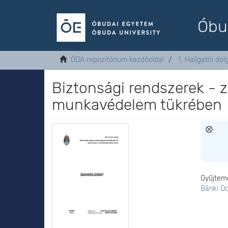
Óbu
ÓDA repozitórium kezdőoldal
1. Hallgatói do
Biztonsági rendszerek - z
munkavédelem tükrében
Gyűjtem
Bánki D