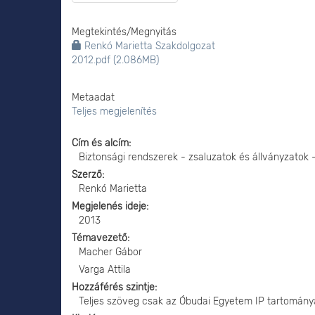
Megtekintés/
Megnyitás
Renkó Marietta Szakdolgozat
2012.pdf (2.086MB)
Metaadat
Teljes megjelenítés
Cím és alcím
Biztonsági rendszerek - zsaluzatok és állványzato
Szerző
Renkó Marietta
Megjelenés ideje
2013
Témavezető
Macher Gábor
Varga Attila
Hozzáférés szintje
Teljes szöveg csak az Óbudai Egyetem IP tartomány