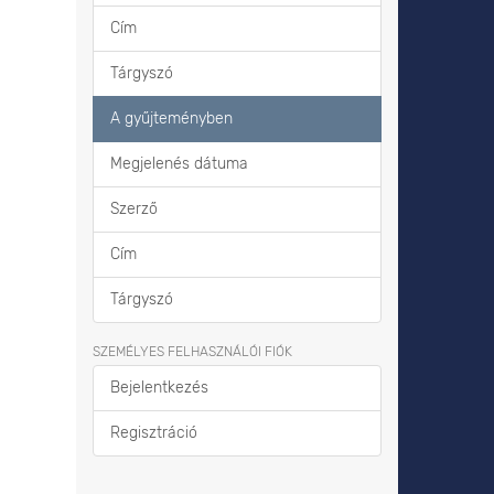
Cím
Tárgyszó
A gyűjteményben
Megjelenés dátuma
Szerző
Cím
Tárgyszó
SZEMÉLYES FELHASZNÁLÓI FIÓK
Bejelentkezés
Regisztráció