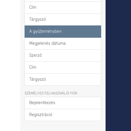
Cím
Tárgyszó
A gyűjteményben
Megjelenés dátuma
Szerző
Cím
Tárgyszó
SZEMÉLYES FELHASZNÁLÓI FIÓK
Bejelentkezés
Regisztráció