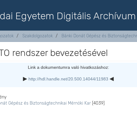
dai Egyetem Digitális Archívum
lgozatok
Szakdolgozatok
Bánki Donát Gépész és Biztonságtechn
TO rendszer bevezetésével
Link a dokumentumra való hivatkozáshoz:
http://hdl.handle.net/20.500.14044/11983
ény
onát Gépész és Biztonságtechnikai Mérnöki Kar
[4039]