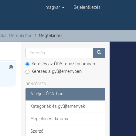
magyar
Bejelentkezés
ikai Mérnöki Kar
Megtekintés
Keresés az ÓDA repozitóriumban
Keresés a gyűjteményben
BÖNGÉSZÉS
A teljes ÓDA-ban
Kategóriák és gyűjtemények
Megjelenés dátuma
Szerző