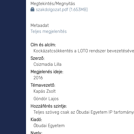
Megtekintés/
Megnyitás
szakdolgozat.pdf (1.653MB)
Metaadat
Teljes megjelenítés
Cím és alcím
Kockázatcsökkentés a LOTO rendszer bevezetéséve
Szerző
Csizmadia Lilla
Megjelenés ideje
2016
Témavezető
Kapás Zsolt
Göndör Lajos
Hozzáférés szintje
Teljes szöveg csak az Óbudai Egyetem IP tartomány
Kiadó
Óbudai Egyetem
Nyelv