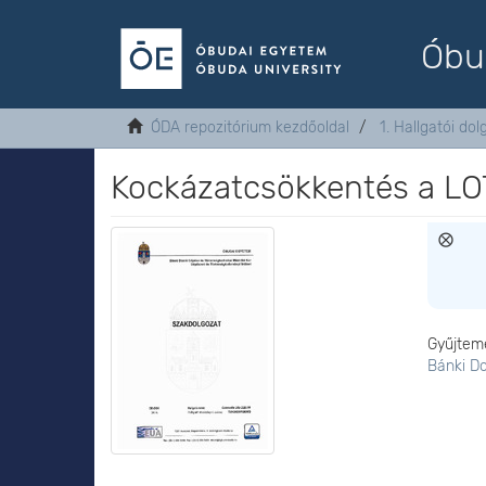
Óbu
ÓDA repozitórium kezdőoldal
1. Hallgatói do
Kockázatcsökkentés a LO
Gyűjtem
Bánki D