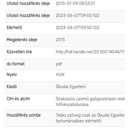
Utolsó hozzáférés ideje
2013-01-09 08:53:01
Utolsó hozzáférés ideje
2023-06-07T09:50:10Z
Elérhető
2023-06-07T09:50:10Z
Megjelenés ideje
2013
Közvetlen link
http://hdl.handle.net/20.500.14044/1191
dc.format
pdf
Nyelv
HUN
Kiadó
Óbudai Egyetem
Cím és alcím
Szakaszos üzemű gyógyszeripari reakt
hőfokszabályzása
Hozzáférés szintje
Teljes szöveg csak az Óbudai Egyetem 
tartományában elérhető!