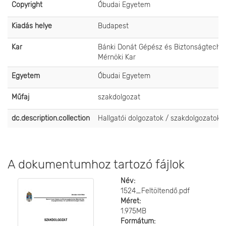
Copyright
Óbudai Egyetem
Kiadás helye
Budapest
Kar
Bánki Donát Gépész és Biztonságtechni
Mérnöki Kar
Egyetem
Óbudai Egyetem
Műfaj
szakdolgozat
dc.description.collection
Hallgatói dolgozatok / szakdolgozatok
A dokumentumhoz tartozó fájlok
Név:
1524_Feltöltendő.pdf
Méret:
1.975MB
Formátum: