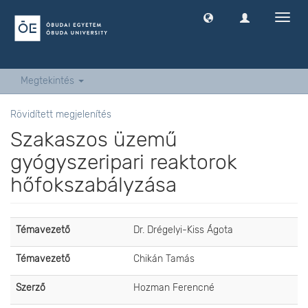
Navig
ki
-
és
bekap
Megtekintés
Rövidített megjelenítés
Szakaszos üzemű
gyógyszeripari reaktorok
hőfokszabályzása
Témavezető
Dr. Drégelyi-Kiss Ágota
Témavezető
Chikán Tamás
Szerző
Hozman Ferencné