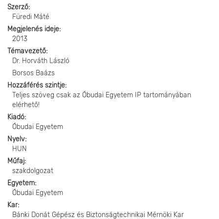
Szerző
Füredi Máté
Megjelenés ideje
2013
Témavezető
Dr. Horváth László
Borsos Baázs
Hozzáférés szintje
Teljes szöveg csak az Óbudai Egyetem IP tartományában
elérhető!
Kiadó
Óbudai Egyetem
Nyelv
HUN
Műfaj
szakdolgozat
Egyetem
Óbudai Egyetem
Kar
Bánki Donát Gépész és Biztonságtechnikai Mérnöki Kar