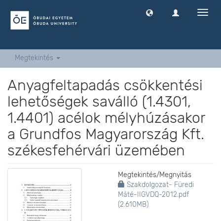
Navig
ki
-
és
bekap
Megtekintés
Anyagfeltapadás csökkentési
lehetőségek saválló (1.4301,
1.4401) acélok mélyhúzásakor
a Grundfos Magyarország Kft.
székesfehérvári üzemében
Megtekintés/
Megnyitás
Szakdolgozat- Füredi
Máté-IIGVDQ-2012.pdf
(2.610MB)