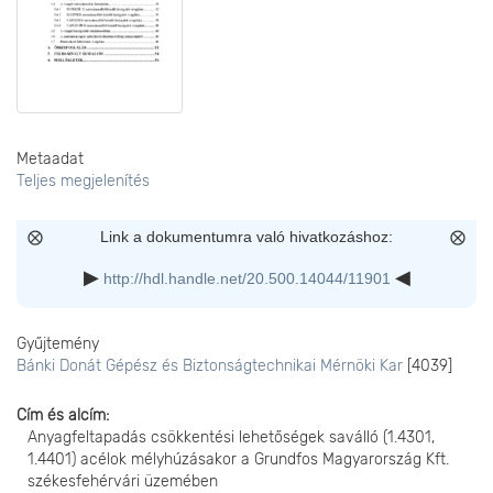
Metaadat
Teljes megjelenítés
Link a dokumentumra való hivatkozáshoz:
http://hdl.handle.net/20.500.14044/11901
Gyűjtemény
Bánki Donát Gépész és Biztonságtechnikai Mérnöki Kar
[4039]
Cím és alcím
Anyagfeltapadás csökkentési lehetőségek saválló (1.4301,
1.4401) acélok mélyhúzásakor a Grundfos Magyarország Kft.
székesfehérvári üzemében