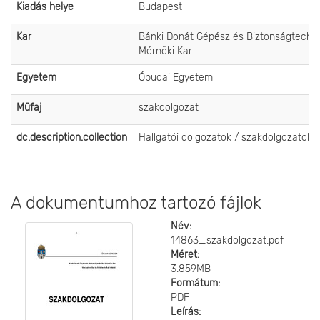
Kiadás helye
Budapest
Kar
Bánki Donát Gépész és Biztonságtechni
Mérnöki Kar
Egyetem
Óbudai Egyetem
Műfaj
szakdolgozat
dc.description.collection
Hallgatói dolgozatok / szakdolgozatok
A dokumentumhoz tartozó fájlok
Név:
14863_szakdolgozat.pdf
Méret:
3.859MB
Formátum:
PDF
Leírás: